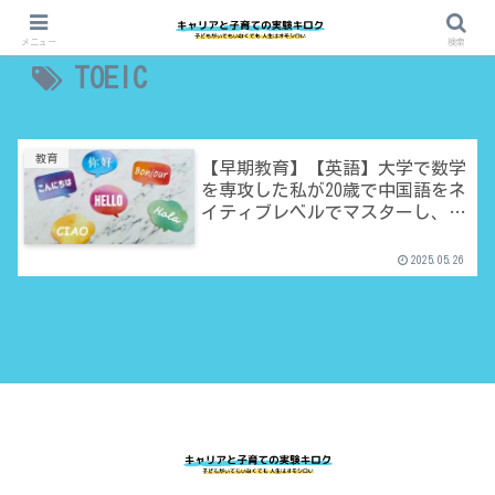
メニュー
検索
TOEIC
教育
【早期教育】【英語】大学で数学
を専攻した私が20歳で中国語をネ
イティブレベルでマスターし、つ
いでにTOEICも820点をとったハナ
シ
2025.05.26