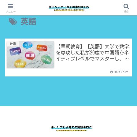
メニュー
検索
英語
教育
【早期教育】【英語】大学で数学
を専攻した私が20歳で中国語をネ
イティブレベルでマスターし、つ
いでにTOEICも820点をとったハナ
シ
2025.05.26